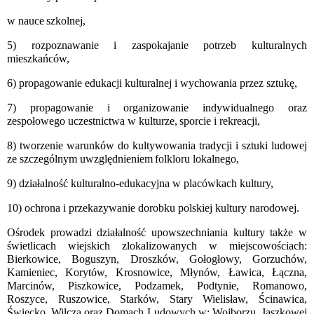
w nauce
szkolnej,
5) rozpoznawanie i zaspokajanie potrzeb kulturalnych
mieszkańców,
6) propagowanie edukacji kulturalnej i wychowania przez sztukę,
7) propagowanie i organizowanie indywidualnego oraz
zespołowego uczestnictwa w kulturze,
sporcie i rekreacji,
8) tworzenie warunków do kultywowania tradycji i sztuki ludowej
ze szczególnym uwzględnieniem
folkloru lokalnego,
9) działalność kulturalno-edukacyjna w placówkach kultury,
10) ochrona i przekazywanie dorobku polskiej kultury narodowej.
Ośrodek prowadzi działalność upowszechniania kultury także w
świetlicach wiejskich zlokalizowanych w miejscowościach:
Bierkowice, Boguszyn, Droszków, Gołogłowy, Gorzuchów,
Kamieniec, Korytów, Krosnowice, Młynów, Ławica, Łączna,
Marcinów, Piszkowice, Podzamek, Podtynie, Romanowo,
Roszyce, Ruszowice, Starków, Stary Wielisław, Ścinawica,
Święcko, Wilcza oraz Domach Ludowych w: Wojborzu, Jaszkowej