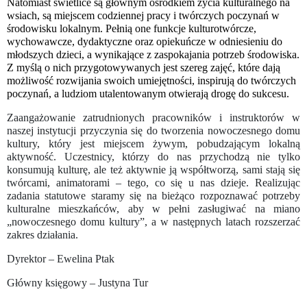
Natomiast świetlice są głównym ośrodkiem życia kulturalnego na
wsiach, są miejscem codziennej pracy i twórczych poczynań w
środowisku lokalnym. Pełnią one funkcje kulturotwórcze,
wychowawcze, dydaktyczne oraz opiekuńcze w odniesieniu do
młodszych dzieci, a wynikające z zaspokajania potrzeb środowiska.
Z myślą o nich przygotowywanych jest szereg zajęć, które dają
możliwość rozwijania swoich umiejętności, inspirują do twórczych
poczynań, a ludziom utalentowanym otwierają drogę do sukcesu.
Zaangażowanie zatrudnionych pracowników i instruktorów w
naszej instytucji przyczynia się do tworzenia nowoczesnego domu
kultury, który jest miejscem żywym, pobudzającym lokalną
aktywność. Uczestnicy, którzy do nas przychodzą nie tylko
konsumują kulturę, ale też aktywnie ją współtworzą, sami stają się
twórcami, animatorami – tego, co się u nas dzieje. Realizując
zadania statutowe staramy się na bieżąco rozpoznawać potrzeby
kulturalne mieszkańców, aby w pełni zasługiwać na miano
„nowoczesnego domu
kultury”, a w następnych latach rozszerzać
zakres działania.
Dyrektor – Ewelina Ptak
Główny księgowy – Justyna Tur