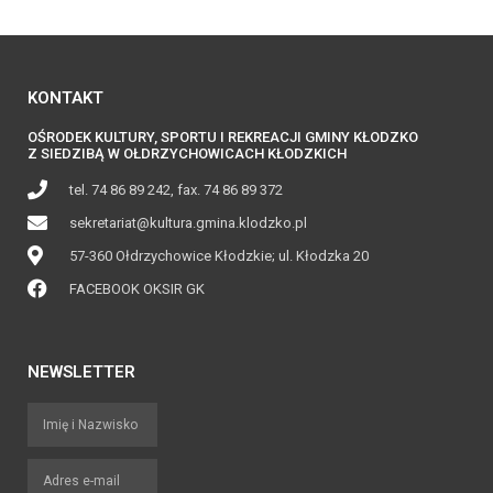
KONTAKT
OŚRODEK KULTURY, SPORTU I REKREACJI GMINY KŁODZKO
Z SIEDZIBĄ W OŁDRZYCHOWICACH KŁODZKICH
tel. 74 86 89 242, fax. 74 86 89 372
sekretariat@kultura.gmina.klodzko.pl
57-360 Ołdrzychowice Kłodzkie; ul. Kłodzka 20
FACEBOOK OKSIR GK
NEWSLETTER