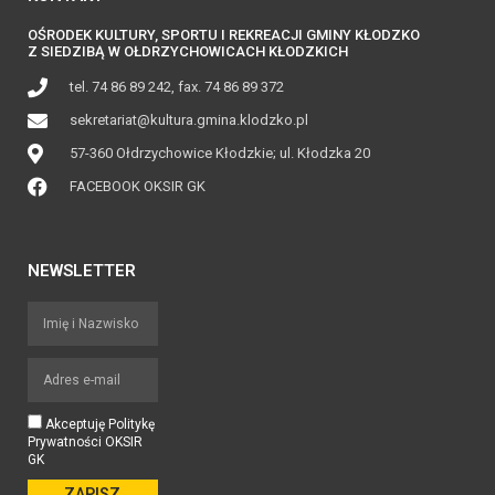
OŚRODEK KULTURY, SPORTU I REKREACJI GMINY KŁODZKO
Z SIEDZIBĄ W OŁDRZYCHOWICACH KŁODZKICH
tel. 74 86 89 242, fax. 74 86 89 372
sekretariat@kultura.gmina.klodzko.pl
57-360 Ołdrzychowice Kłodzkie; ul. Kłodzka 20
FACEBOOK OKSIR GK
NEWSLETTER
Akceptuję Politykę
Prywatności OKSIR
GK
ZAPISZ