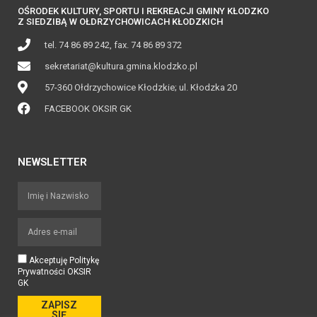
OŚRODEK KULTURY, SPORTU I REKREACJI GMINY KŁODZKO
Z SIEDZIBĄ W OŁDRZYCHOWICACH KŁODZKICH
tel. 74 86 89 242, fax. 74 86 89 372
sekretariat@kultura.gmina.klodzko.pl
57-360 Ołdrzychowice Kłodzkie; ul. Kłodzka 20
FACEBOOK OKSIR GK
NEWSLETTER
Akceptuję Politykę
Prywatności OKSIR
GK
ZAPISZ
SIĘ