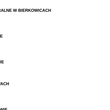
RALNE W BIERKOWICACH
IE
IE
WACH
WIE