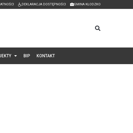
WATNOŚCI
DEKLARACJA DOSTĘPNOŚCI
GMINA KŁODZKO
JEKTY
BIP
KONTAKT