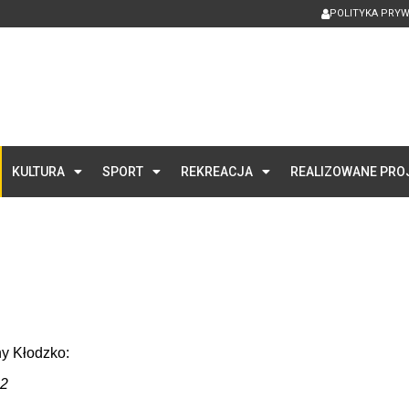
POLITYKA PRY
KULTURA
SPORT
REKREACJA
REALIZOWANE PRO
ny Kłodzko:
42