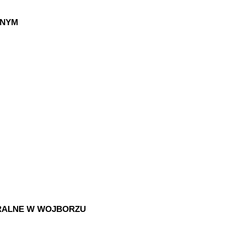
RNYM
URALNE W WOJBORZU