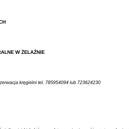
CH
RALNE W ŻELAŹNIE
zerwacja kręgielni tel. 785954094 lub 723624230