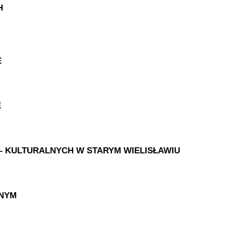
H
E
E
– KULTURALNYCH W STARYM WIELISŁAWIU
LNYM