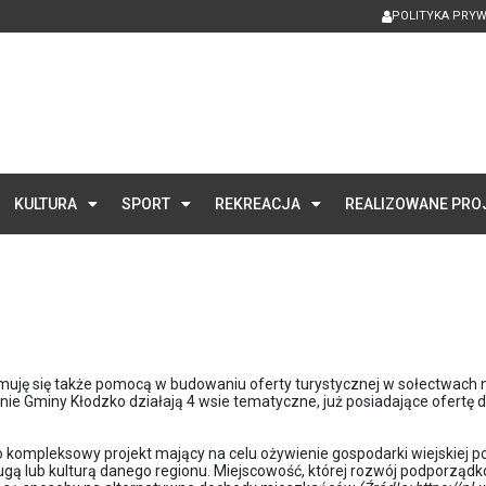
POLITYKA PRY
KULTURA
SPORT
REKREACJA
REALIZOWANE PRO
ajmuję się także pomocą w budowaniu oferty turystycznej w sołectwach
ie Gminy Kłodzko działają 4 wsie tematyczne, już posiadające ofertę d
o kompleksowy projekt mający na celu ożywienie gospodarki wiejskiej po
gą lub kulturą danego regionu. Miejscowość, której rozwój podporząd