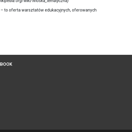
.wikipedia.org/wiki/Wioska_tematyczna)
– to oferta warsztatów edukacyjnych, oferowanych
EBOOK