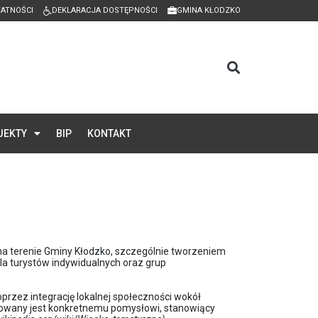
WATNOŚCI
DEKLARACJA DOSTĘPNOŚCI
GMINA KŁODZKO
JEKTY
BIP
KONTAKT
 na terenie Gminy Kłodzko, szczególnie tworzeniem
la turystów indywidualnych oraz grup
przez integrację lokalnej społeczności wokół
kowany jest konkretnemu pomysłowi, stanowiący