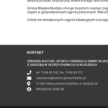
swoisty produkt turystyczny, wokół którego tworzo
Gmina Wiejska Kłodzko oferuje turystom rownież zag
często w gospodarstwach agroturystycznych. Warszt
(oferty wsi tematycznych i zagród edukacyjnych w przy
KONTAKT
OŚRODEK KULTURY, SPORTU I REKREACJI GMINY KŁOD
Z SIEDZIBĄ W OŁDRZYCHOWICACH KŁODZKICH
tel. 74 86 89 242, fax. 74 86 89 372
sekretariat@kultura.gmina.klodzko.pl
57-360 Ołdrzychowice Kłodzkie; ul. Kłodzka 20
FACEBOOK OKSIR GK