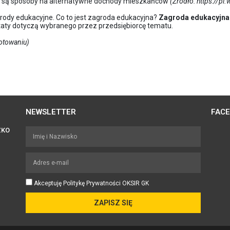
ne są sposoby na alternatywne dochody mieszkańców
(Źródło: https://pl
rody edukacyjne. Co to jest zagroda edukacyjna?
Zagroda edukacyjna
aty dotyczą wybranego przez przedsiębiorcę tematu.
gotowaniu)
NEWSLETTER
FAC
ZKO
Akceptuję Politykę Prywatności OKSIR GK
ZAPISZ SIĘ