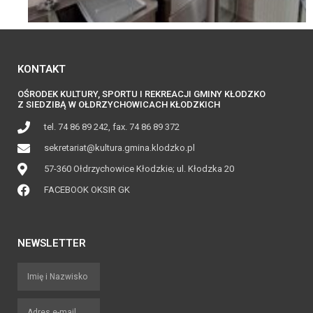
KONTAKT
OŚRODEK KULTURY, SPORTU I REKREACJI GMINY KŁODZKO
Z SIEDZIBĄ W OŁDRZYCHOWICACH KŁODZKICH
tel. 74 86 89 242, fax. 74 86 89 372
sekretariat@kultura.gmina.klodzko.pl
57-360 Ołdrzychowice Kłodzkie; ul. Kłodzka 20
FACEBOOK OKSIR GK
NEWSLETTER