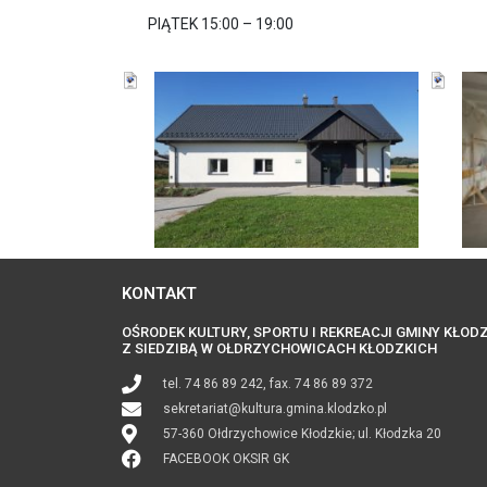
PIĄTEK 15:00 – 19:00
KONTAKT
OŚRODEK KULTURY, SPORTU I REKREACJI GMINY KŁOD
Z SIEDZIBĄ W OŁDRZYCHOWICACH KŁODZKICH
tel. 74 86 89 242, fax. 74 86 89 372
sekretariat@kultura.gmina.klodzko.pl
57-360 Ołdrzychowice Kłodzkie; ul. Kłodzka 20
FACEBOOK OKSIR GK