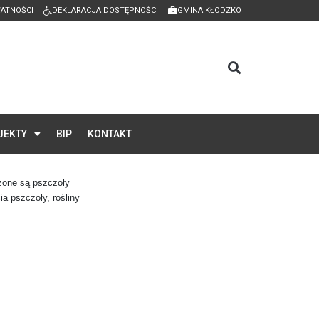
WATNOŚCI
DEKLARACJA DOSTĘPNOŚCI
GMINA KŁODZKO
JEKTY
BIP
KONTAKT
ażone są pszczoły
a pszczoły, rośliny