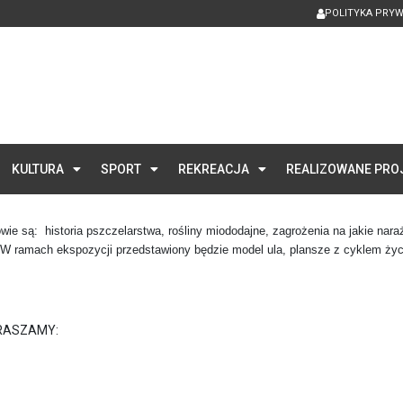
POLITYKA PRY
KULTURA
SPORT
REKREACJA
REALIZOWANE PRO
ie są: historia pszczelarstwa, rośliny miododajne, zagrożenia na jakie nar
 W ramach ekspozycji przedstawiony będzie model ula, plansze z cyklem życi
PRASZAMY: