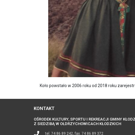
Koło powstało w 2006 roku od 2018 roku zarejestr
KONTAKT
OŚRODEK KULTURY, SPORTU I REKREACJI GMINY KŁOD
Z SIEDZIBĄ W OŁDRZYCHOWICACH KŁODZKICH
tel. 74 86 89 242, fax. 74 86 89 372