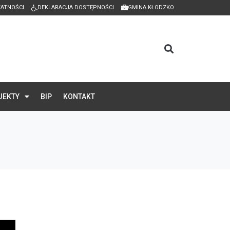
WATNOŚCI
DEKLARACJA DOSTĘPNOŚCI
GMINA KŁODZKO
JEKTY
BIP
KONTAKT