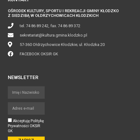
OŚRODEK KULTURY, SPORTU I REKREACJI GMINY KŁODZKO
Z SIEDZIBĄ W OŁDRZYCHOWICACH KŁODZKICH
tel. 74 86 89 242, fax. 74 86 89 372
sekretariat@kultura.gmina.klodzko.pl
57-360 Ołdrzychowice Kłodzkie; ul. Kłodzka 20
FACEBOOK OKSIR GK
NEWSLETTER
Akceptuję Politykę
Prywatności OKSIR
GK