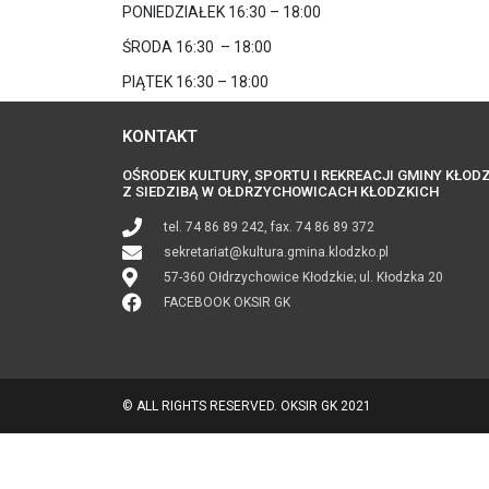
PONIEDZIAŁEK 16:30 – 18:00
ŚRODA 16:30 – 18:00
PIĄTEK 16:30 – 18:00
KONTAKT
OŚRODEK KULTURY, SPORTU I REKREACJI GMINY KŁOD
Z SIEDZIBĄ W OŁDRZYCHOWICACH KŁODZKICH
tel. 74 86 89 242, fax. 74 86 89 372
sekretariat@kultura.gmina.klodzko.pl
57-360 Ołdrzychowice Kłodzkie; ul. Kłodzka 20
FACEBOOK OKSIR GK
© ALL RIGHTS RESERVED. OKSIR GK 2021