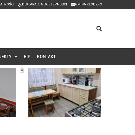
WATNOŚCI
DEKLARACJA DOSTĘPNOŚCI
GMINA KŁODZKO
JEKTY
BIP
KONTAKT