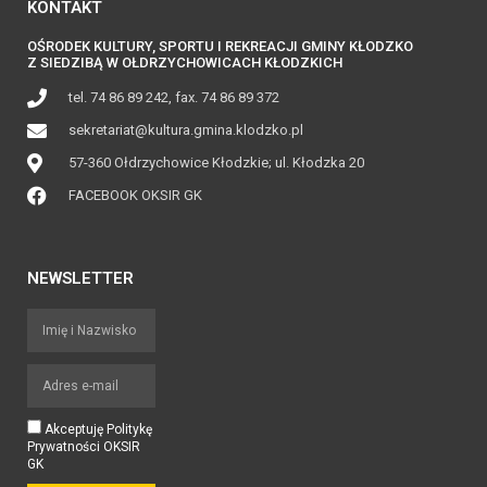
KONTAKT
OŚRODEK KULTURY, SPORTU I REKREACJI GMINY KŁODZKO
Z SIEDZIBĄ W OŁDRZYCHOWICACH KŁODZKICH
tel. 74 86 89 242, fax. 74 86 89 372
sekretariat@kultura.gmina.klodzko.pl
57-360 Ołdrzychowice Kłodzkie; ul. Kłodzka 20
FACEBOOK OKSIR GK
NEWSLETTER
Akceptuję Politykę
Prywatności OKSIR
GK