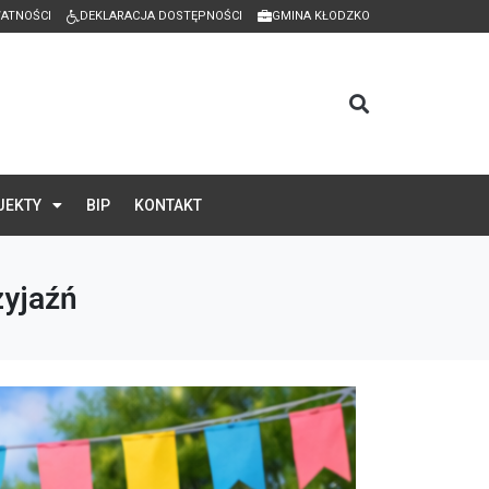
WATNOŚCI
DEKLARACJA DOSTĘPNOŚCI
GMINA KŁODZKO
JEKTY
BIP
KONTAKT
zyjaźń