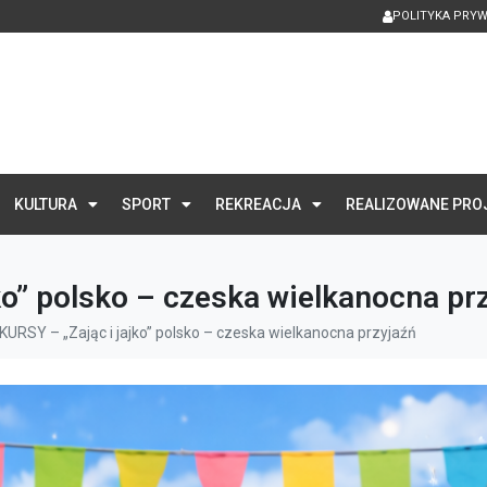
POLITYKA PRY
KULTURA
SPORT
REKREACJA
REALIZOWANE PRO
o” polsko – czeska wielkanocna pr
URSY – „Zając i jajko” polsko – czeska wielkanocna przyjaźń