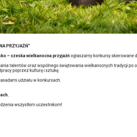
CNA PRZYJAŹŃ”
lsko – czeska wielkanocna przyjaźń
ogłaszamy konkursy skierowane do
ania talentów oraz wspólnego świętowania wielkanocnych tradycji po ob
racy poprzez kulturę i sztukę.
asadami udziału w konkursach.
nach.
odzenia wszystkim uczestnikom!