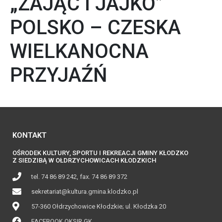
„ZAJĄC I JAJKO”
POLSKO – CZESKA
WIELKANOCNA
PRZYJAŹŃ
KONTAKT
OŚRODEK KULTURY, SPORTU I REKREACJI GMINY KŁODZKO
Z SIEDZIBĄ W OŁDRZYCHOWICACH KŁODZKICH
tel. 74 86 89 242, fax. 74 86 89 372
sekretariat@kultura.gmina.klodzko.pl
57-360 Ołdrzychowice Kłodzkie; ul. Kłodzka 20
FACEBOOK OKSIR GK