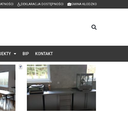
WATNOŚCI
DEKLARACJA DOSTĘPNOŚCI
GMINA KŁODZKO
JEKTY
BIP
KONTAKT