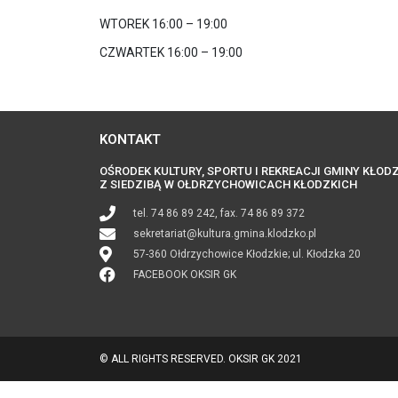
WTOREK 16:00 – 19:00
CZWARTEK 16:00 – 19:00
KONTAKT
OŚRODEK KULTURY, SPORTU I REKREACJI GMINY KŁOD
Z SIEDZIBĄ W OŁDRZYCHOWICACH KŁODZKICH
tel. 74 86 89 242, fax. 74 86 89 372
sekretariat@kultura.gmina.klodzko.pl
57-360 Ołdrzychowice Kłodzkie; ul. Kłodzka 20
FACEBOOK OKSIR GK
© ALL RIGHTS RESERVED. OKSIR GK 2021