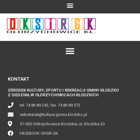
KONTAKT
OŚRODEK KULTURY, SPORTU I REKREACJI GMINY KŁODZKO
Z SIEDZIBĄ W OŁDRZYCHOWICACH KŁODZKICH
tel. 74 86 89 242, fax. 74 86 89 372
sekretariat@kultura.gmina.klodzko.pl
57-360 Ołdrzychowice Kłodzkie; ul. Kłodzka 20
FACEBOOK OKSIR GK