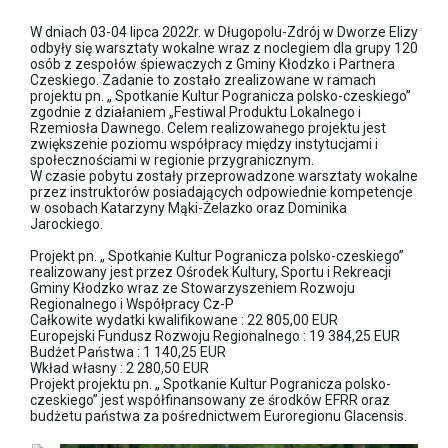
W dniach 03-04 lipca 2022r. w Długopolu-Zdrój w Dworze Elizy
odbyły się warsztaty wokalne wraz z noclegiem dla grupy 120
osób z zespołów śpiewaczych z Gminy Kłodzko i Partnera
Czeskiego. Zadanie to zostało zrealizowane w ramach
projektu pn. „ Spotkanie Kultur Pogranicza polsko-czeskiego”
zgodnie z działaniem „Festiwal Produktu Lokalnego i
Rzemiosła Dawnego. Celem realizowanego projektu jest
zwiększenie poziomu współpracy między instytucjami i
społecznościami w regionie przygranicznym.
W czasie pobytu zostały przeprowadzone warsztaty wokalne
przez instruktorów posiadających odpowiednie kompetencje
w osobach Katarzyny Mąki-Żelazko oraz Dominika
Jarockiego.
Projekt pn. „ Spotkanie Kultur Pogranicza polsko-czeskiego”
realizowany jest przez Ośrodek Kultury, Sportu i Rekreacji
Gminy Kłodzko wraz ze Stowarzyszeniem Rozwoju
Regionalnego i Współpracy Cz-P
Całkowite wydatki kwalifikowane : 22 805,00 EUR
Europejski Fundusz Rozwoju Regionalnego : 19 384,25 EUR
Budżet Państwa : 1 140,25 EUR
Wkład własny : 2 280,50 EUR
Projekt projektu pn. „ Spotkanie Kultur Pogranicza polsko-
czeskiego” jest współfinansowany ze środków EFRR oraz
budżetu państwa za pośrednictwem Euroregionu Glacensis.