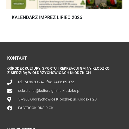
KALENDARZ IMPREZ LIPIEC 2026
KONTAKT
OŚRODEK KULTURY, SPORTU I REKREACJI GMINY KŁODZKO
Z SIEDZIBĄ W OŁDRZYCHOWICACH KŁODZKICH
tel. 74 86 89 242, fax. 74 86 89 372
sekretariat@kultura.gmina.klodzko.pl
57-360 Ołdrzychowice Kłodzkie; ul. Kłodzka 20
FACEBOOK OKSIR GK