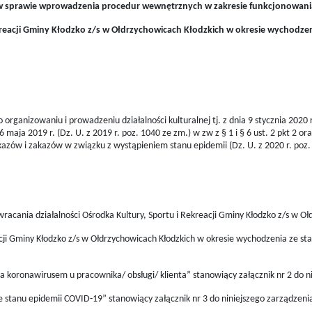
w sprawie wprowadzenia procedur wewnętrznych w zakresie funkcjonowani
kreacji Gminy Kłodzko z/s w Ołdrzychowicach Kłodzkich w okresie wychodzen
organizowaniu i prowadzeniu działalności kulturalnej tj. z dnia 9 stycznia 2020 r. 
16 maja 2019 r. (Dz. U. z 2019 r. poz. 1040 ze zm.) w zw z § 1 i § 6 ust. 2 pkt 2 
kazów i zakazów w związku z wystąpieniem stanu epidemii (Dz. U. z 2020 r. poz.
acania działalności Ośrodka Kultury, Sportu i Rekreacji Gminy Kłodzko z/s w 
cji Gminy Kłodzko z/s w Ołdrzychowicach Kłodzkich w okresie wychodzenia ze st
 koronawirusem u pracownika/ obsługi/ klienta” stanowiący załącznik nr 2 do n
 stanu epidemii COVID-19” stanowiący załącznik nr 3 do niniejszego zarządzeni