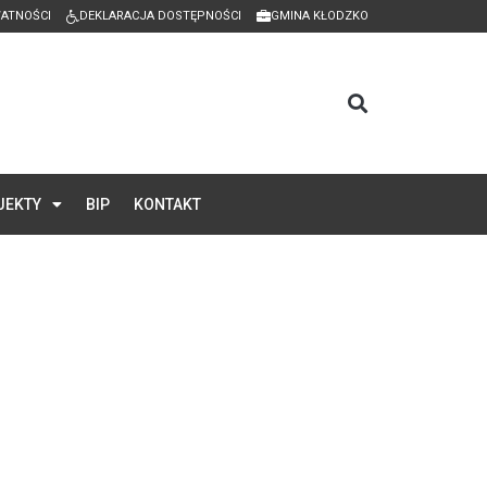
WATNOŚCI
DEKLARACJA DOSTĘPNOŚCI
GMINA KŁODZKO
JEKTY
BIP
KONTAKT