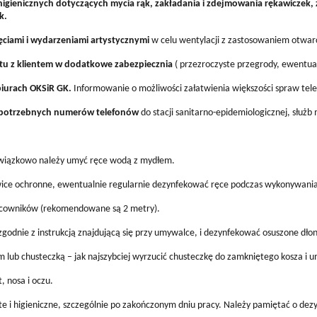
higienicznych dotyczących mycia rąk, zakładania i zdejmowania rękawiczek
k.
ęciami i wydarzeniami artystycznymi
w celu wentylacji z zastosowaniem otwarc
tu z klientem w dodatkowe zabezpiecznia
( przezroczyste przegrody, ewentualn
biurach OKSiR GK.
Informowanie o możliwości załatwienia większości spraw telef
u potrzebnych numerów telefonów
do stacji sanitarno-epidemiologicznej, służ
bowiązkowo należy umyć ręce wodą z mydłem.
ękawice ochronne, ewentualnie regularnie dezynfekować ręce podczas wykonywan
acowników (rekomendowane są 2 metry).
zgodnie z instrukcją znajdującą się przy umywalce, i dezynfekować osuszone dłon
iem lub chusteczką – jak najszybciej wyrzucić chusteczkę do zamkniętego kosza i 
, nosa i oczu.
ste i higieniczne, szczególnie po zakończonym dniu pracy. Należy pamiętać o dez