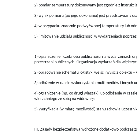
2) pomiar temperatury dokonywany jest zgodnie z instrukc
3) wynik pomiaru (po jego dokonaniu) jest przedstawiany os
4) w przypadku znacznie podwyższonej temperatury lub odmo
5) limitowanie udziału publiczności w wydarzeniach poprzez
1) ograniczenie liczebności publiczności na wydarzeniach
przestrzeni publicznych. Organizacja wydarzeń dla większyc
2) opracowanie schematu logistyki wejść i wyjść z obiektu
3) odłożenie w czasie wykorzystania multimediów i innych 
4) ograniczenie (np. co drugi wieszak) lub odłożenie w czas
wierzchniego ze sobą na widownię;
5) Weryfikacja (w miarę możliwości) stanu zdrowia uczes
III. Zasady bezpieczeństwa wdrożone dodatkowo podczas za