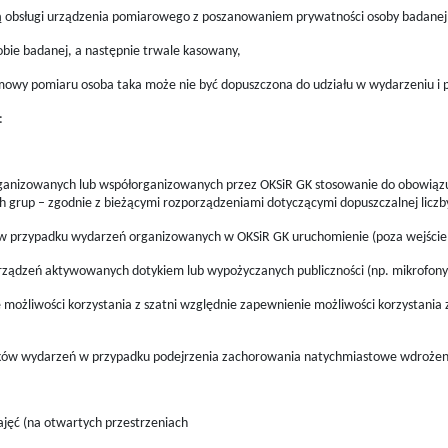
ją obsługi urządzenia pomiarowego z poszanowaniem prywatności osoby badanej
obie badanej, a następnie trwale kasowany,
wy pomiaru osoba taka może nie być dopuszczona do udziału w wydarzeniu i prz
:
 organizowanych lub współorganizowanych przez OKSiR GK stosowanie do obowią
h grup – zgodnie z bieżącymi rozporządzeniami dotyczącymi dopuszczalnej liczb
 – w przypadku wydarzeń organizowanych w OKSiR GK uruchomienie (poza wejściem 
urządzeń aktywowanych dotykiem lub wypożyczanych publiczności (np. mikrofony d
ie możliwości korzystania z szatni względnie zapewnienie możliwości korzystania
tników wydarzeń w przypadku podejrzenia zachorowania natychmiastowe wdroże
jęć (na otwartych przestrzeniach