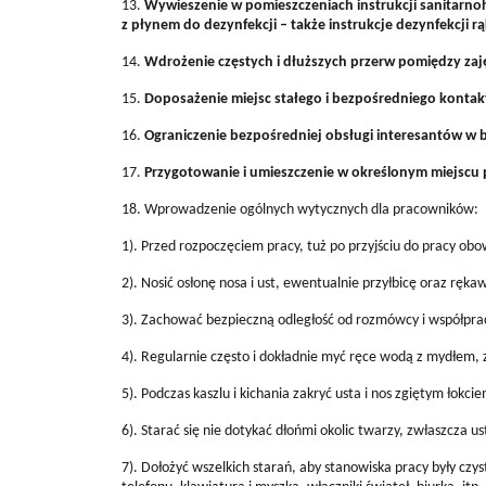
13.
Wywieszenie w pomieszczeniach instrukcji sanitarno
z płynem do dezynfekcji – także instrukcje dezynfekcji rą
14.
Wdrożenie częstych i dłuższych przerw pomiędzy zaj
15.
Doposażenie miejsc stałego i bezpośredniego kontak
16.
Ograniczenie bezpośredniej obsługi interesantów w 
17.
Przygotowanie i umieszczenie w określonym miejsc
18. Wprowadzenie ogólnych wytycznych dla pracowników:
1). Przed rozpoczęciem pracy, tuż po przyjściu do pracy o
2). Nosić osłonę nosa i ust, ewentualnie przyłbicę oraz r
3). Zachować bezpieczną odległość od rozmówcy i współpr
4). Regularnie często i dokładnie myć ręce wodą z mydłem, 
5). Podczas kaszlu i kichania zakryć usta i nos zgiętym łokc
6). Starać się nie dotykać dłońmi okolic twarzy, zwłaszcza ust
7). Dołożyć wszelkich starań, aby stanowiska pracy były czy