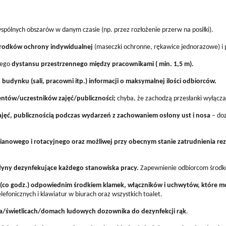
spólnych obszarów w danym czasie (np. przez rozłożenie przerw na posiłki).
środków ochrony indywidualnej
(maseczki ochronne, rękawice jednorazowe) i 
nego
dystansu przestrzennego między pracownikami ( min. 1,5 m).
udynku (sali, pracowni itp.) informacji o maksymalnej ilości odbiorców.
entów/uczestników zajęć/publiczności;
chyba, że zachodzą przesłanki wyłącza
jęć, publicznością podczas wydarzeń z zachowaniem osłony ust i nosa
– doz
ianowego i rotacyjnego oraz możliwej przy obecnym stanie zatrudnienia r
łyny dezynfekujące każdego stanowiska pracy.
Zapewnienie odbiorcom środków
 (co godz.) odpowiednim środkiem klamek, włączników i uchwytów, które 
lefonicznych i klawiatur w biurach oraz wszystkich toalet.
a/świetlicach/domach ludowych dozownika do dezynfekcji rąk
.