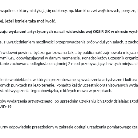
 wspólne, z którymi stykają się odbiorcy, np. klamki drzwi wejściowych, poręcze, b
, jeżeli istnieje taka możliwość.
odzaju wydarzeń artystycznych na sali widowiskowej OKSiR GK w okresie wych
e, z uwzględnieniem mozliwości przeprowadzenia prób w dużych salach, z zach
eń widowni powinna być zorganizowana tak, aby publiczność zajmowała miejsca 
nymi GIS, obowiązującymi w danym momencie. Ponadto każdy uczestnik organiz
tanie zachowana odległość co najmniej 2 m od przebywających w tych miejscach
enie w obiektach, w których prezentowane są wydarzenia artystyczne i kultural
onych punktach na jego terenie. Ponadto każdy uczestnik organizowanych wyda
słanki wyłączenia tego obowiązku, o których mowa w przepisach.
w wydarzenia artystycznego, po uprzednim uzyskaniu ich zgody działając zgod
VID-19:
urny odpowiednio przeszkolony w zakresie obsługi urządzenia pomiarowego (za