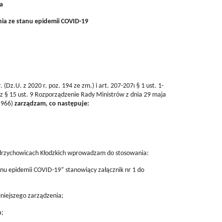
a
ia ze stanu epidemii COVID-19
(Dz.U. z 2020 r. poz. 194 ze zm.) i art. 207-207ı § 1 ust. 1-
oraz § 15 ust. 9 Rozporządzenie Rady Ministrów z dnia 29 maja
 966)
zarządzam, co następuje:
Ołdrzychowicach Kłodzkich wprowadzam do stosowania:
anu epidemii COVID-19” stanowiący załącznik nr 1 do
iniejszego zarządzenia;
a;