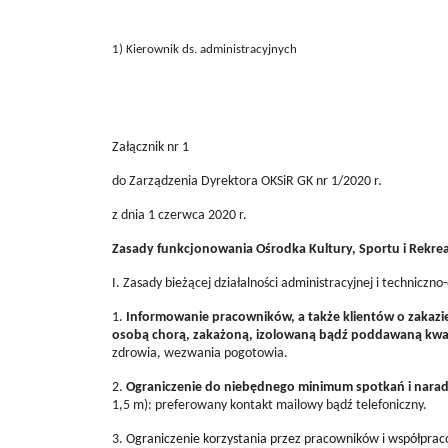
1) Kierownik ds. administracyjnych
Załącznik nr 1
do Zarządzenia Dyrektora OKSiR GK nr 1/2020 r.
z dnia 1 czerwca 2020 r.
Zasady funkcjonowania Ośrodka Kultury, Sportu i Rekre
I. Zasady bieżącej działalności administracyjnej i technicz
1.
Informowanie pracowników, a także klientów o zakazi
osobą chorą, zakażoną, izolowaną bądź poddawaną kwa
zdrowia, wezwania pogotowia.
2.
Ograniczenie do niebędnego minimum spotkań i nara
1,5 m): preferowany kontakt mailowy bądź telefoniczny.
3.
Ograniczenie korzystania przez pracowników i współprac