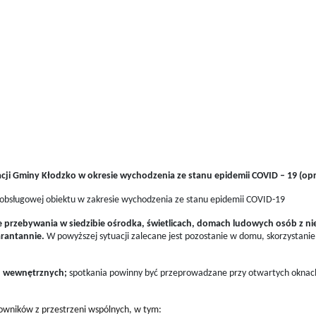
acji Gminy Kłodzko w okresie wychodzenia ze stanu epidemii COVID – 19 (o
no-obsługowej obiektu w zakresie wychodzenia ze stanu epidemii COVID-19
e przebywania w siedzibie ośrodka, świetlicach, domach ludowych osób z n
rantannie.
W powyższej sytuacji zalecane jest pozostanie w domu, skorzystanie 
d wewnętrznych;
spotkania powinny być przeprowadzane przy otwartych oknach
owników z przestrzeni wspólnych, w tym: