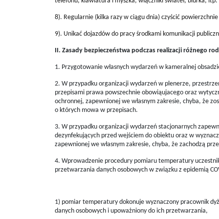
telefonu, klawiatura i myszka, włączniki świateł, biurka, itp.
8). Regularnie (kilka razy w ciągu dnia) czyścić powierzchnie
9). Unikać dojazdów do pracy środkami komunikacji publicznej
II. Zasady bezpieczeństwa podczas realizacji różnego r
1. Przygotowanie własnych wydarzeń w kameralnej obsadzi
2. W przypadku organizacji wydarzeń w plenerze, przestrz
przepisami prawa powszechnie obowiąujacego oraz wytycz
ochronnej, zapewnionej we własnym zakresie, chyba, że zos
o których mowa w przepisach.
3. W przypadku organizacji wydarzeń stacjonarnych zapewni
dezynfekujących przed wejściem do obiektu oraz w wyznacz
zapewnionej we własnym zakresie, chyba, że zachodzą prze
4. Wprowadzenie procedury pomiaru temperatury uczestnikó
przetwarzania danych osobowych w związku z epidemią CO
1) pomiar temperatury dokonuje wyznaczony pracownik dyż
danych osobowych i upoważniony do ich przetwarzania,