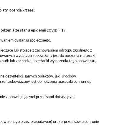
laty, oparcia krzeseł.
odzenia ze stanu epidemii COVID – 19.
owaniem dystansu społecznego.
siedzące lub stojące z zachowaniem odstępu zgodnego z
owanych wydarzeń zobowiżany jest do noszenia maseczki
 osób lub zachodzą przesłanki wyłączenia tego obowiązku,
ne dezynfekcji samych obiektów, jak i środków
rzeń zobowiązany jest do noszenia maseczki ochronnej,
nie z obowiązującymi przepisami dotyczącymi
pewnionego przez pracodawcę) oraz z przepisów o ochronie