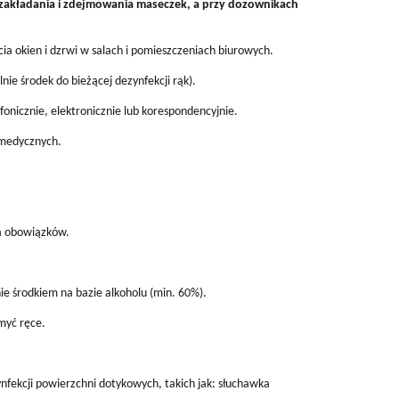
, zakładania i zdejmowania maseczek, a przy dozownikach
ia okien i dzrwi w salach i pomieszczeniach biurowych.
ie środek do bieżącej dezynfekcji rąk).
onicznie, elektronicznie lub korespondencyjnie.
b medycznych.
ia obowiązków.
ie środkiem na bazie alkoholu (min. 60%).
umyć ręce.
ynfekcji powierzchni dotykowych, takich jak: słuchawka