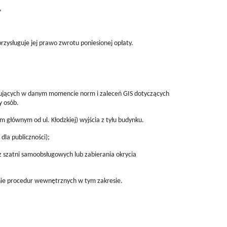
,
ysługuje jej prawo zwrotu poniesionej opłaty.
zujących w danym momencie norm i zaleceń GIS dotyczących
y osób.
głównym od ul. Kłodzkiej) wyjścia z tyłu budynku.
la publiczności);
 z szatni samoobsługowych lub zabierania okrycia
nie procedur wewnętrznych w tym zakresie.