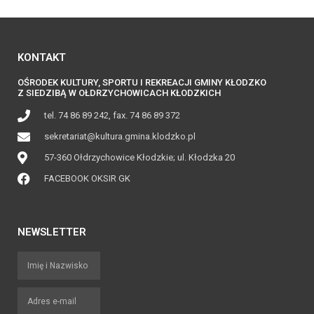
KONTAKT
OŚRODEK KULTURY, SPORTU I REKREACJI GMINY KŁODZKO
Z SIEDZIBĄ W OŁDRZYCHOWICACH KŁODZKICH
tel. 74 86 89 242, fax. 74 86 89 372
sekretariat@kultura.gmina.klodzko.pl
57-360 Ołdrzychowice Kłodzkie; ul. Kłodzka 20
FACEBOOK OKSIR GK
NEWSLETTER