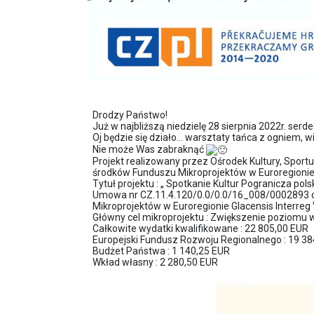
Drodzy Państwo!
Już w najbliższą niedzielę 28 sierpnia 2022r. se
Oj będzie się działo… warsztaty tańca z ogniem,
Nie może Was zabraknąć
Projekt realizowany przez Ośrodek Kultury, Spor
środków Funduszu Mikroprojektów w Euroregionie 
Tytuł projektu : „ Spotkanie Kultur Pogranicza pol
Umowa nr CZ.11.4.120/0.0/0.0/16_008/0002893 o 
Mikroprojektów w Euroregionie Glacensis Interreg
Główny cel mikroprojektu : Zwiększenie poziomu 
Całkowite wydatki kwalifikowane : 22 805,00 EUR
Europejski Fundusz Rozwoju Regionalnego : 19 3
Budżet Państwa : 1 140,25 EUR
Wkład własny : 2 280,50 EUR