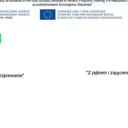
"Z jajkiem i zające
zśpiewanie"