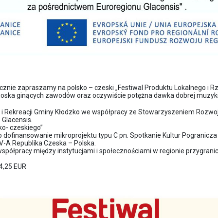
rdecznie zapraszamy na polsko – czeski „Festiwal Produktu Lokalnego i 
 wioska ginących zawodów oraz oczywiście potężna dawka dobrej muzyk
tu i Rekreacji Gminy Kłodzko we współpracy ze Stowarzyszeniem Rozwo
Glacensis.
sko- czeskiego”
dofinansowanie mikroprojektu typu C pn. Spotkanie Kultur Pogranicza
 V-A Republika Czeska – Polska.
współpracy między instytucjami i społecznościami w regionie przygran
84,25 EUR