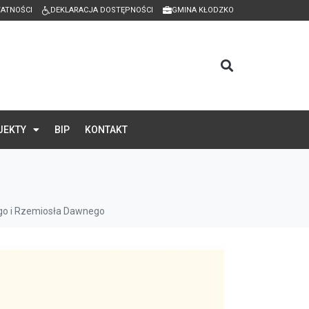
WATNOŚCI
DEKLARACJA DOSTĘPNOŚCI
GMINA KŁODZKO
JEKTY
BIP
KONTAKT
ego i Rzemiosła Dawnego