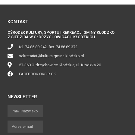
KONTAKT
OŚRODEK KULTURY, SPORTU I REKREACJI GMINY KŁODZKO
Z SIEDZIBĄ W OŁDRZYCHOWICACH KŁODZKICH
tel. 74 86 89 242, fax. 74 86 89 372
sekretariat@kultura.gmina.klodzko.pl
57-360 Ołdrzychowice Kłodzkie; ul. Kłodzka 20
FACEBOOK OKSIR GK
NEWSLETTER