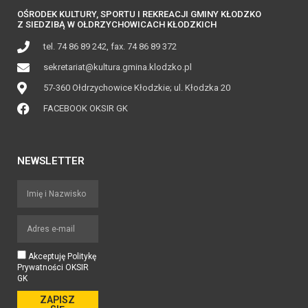
OŚRODEK KULTURY, SPORTU I REKREACJI GMINY KŁODZKO
Z SIEDZIBĄ W OŁDRZYCHOWICACH KŁODZKICH
tel. 74 86 89 242, fax. 74 86 89 372
sekretariat@kultura.gmina.klodzko.pl
57-360 Ołdrzychowice Kłodzkie; ul. Kłodzka 20
FACEBOOK OKSIR GK
NEWSLETTER
Akceptuję Politykę
Prywatności OKSIR
GK
ZAPISZ