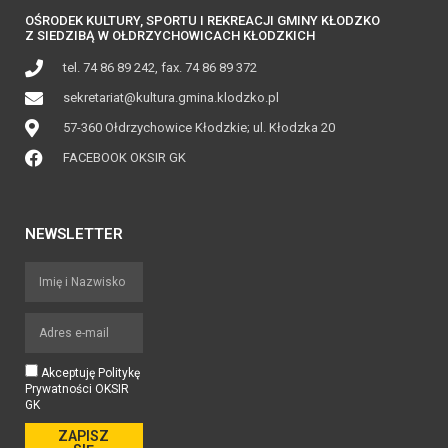
OŚRODEK KULTURY, SPORTU I REKREACJI GMINY KŁODZKO
Z SIEDZIBĄ W OŁDRZYCHOWICACH KŁODZKICH
tel. 74 86 89 242, fax. 74 86 89 372
sekretariat@kultura.gmina.klodzko.pl
57-360 Ołdrzychowice Kłodzkie; ul. Kłodzka 20
FACEBOOK OKSIR GK
NEWSLETTER
Akceptuję Politykę
Prywatności OKSIR
GK
ZAPISZ