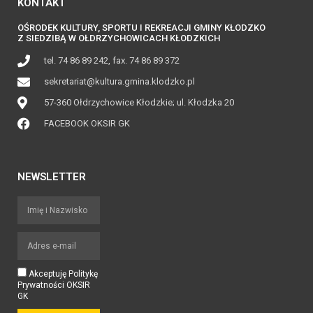
KONTAKT
OŚRODEK KULTURY, SPORTU I REKREACJI GMINY KŁODZKO
Z SIEDZIBĄ W OŁDRZYCHOWICACH KŁODZKICH
tel. 74 86 89 242, fax. 74 86 89 372
sekretariat@kultura.gmina.klodzko.pl
57-360 Ołdrzychowice Kłodzkie; ul. Kłodzka 20
FACEBOOK OKSIR GK
NEWSLETTER
Akceptuję Politykę
Prywatności OKSIR
GK