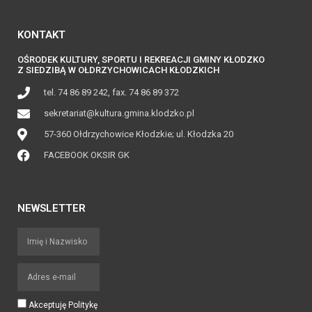
KONTAKT
OŚRODEK KULTURY, SPORTU I REKREACJI GMINY KŁODZKO
Z SIEDZIBĄ W OŁDRZYCHOWICACH KŁODZKICH
tel. 74 86 89 242, fax. 74 86 89 372
sekretariat@kultura.gmina.klodzko.pl
57-360 Ołdrzychowice Kłodzkie; ul. Kłodzka 20
FACEBOOK OKSIR GK
NEWSLETTER
Akceptuję Politykę